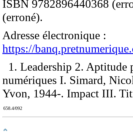
ISBN
9782896440368
(err
(erroné).
Adresse électronique :
https://banq.pretnumerique
1. Leadership 2. Aptitude p
numériques I. Simard, Nicol
Yvon, 1944-. Impact III. Tit
658.4/092