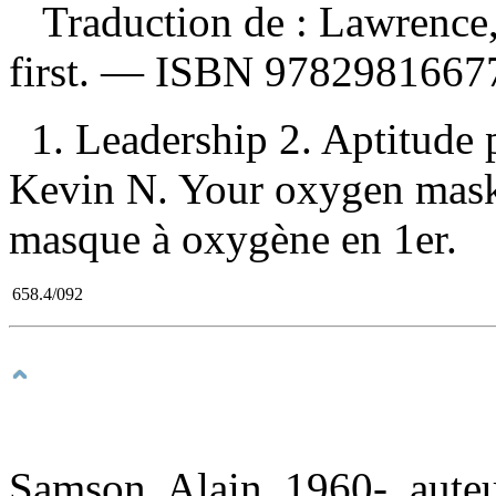
Traduction de :
Lawrence,
first. —
ISBN
9782981667
1. Leadership 2. Aptitude 
Kevin N. Your oxygen mask fi
masque à oxygène en 1er.
658.4/092
Samson, Alain, 1960-, aute