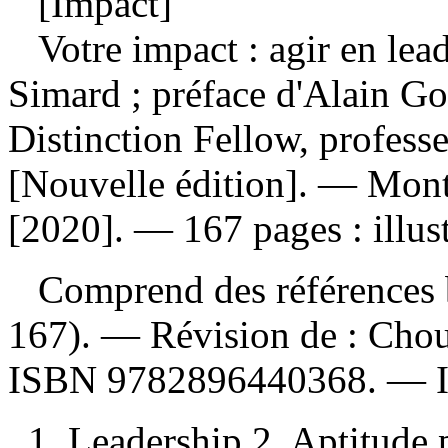
[Impact]
Votre impact : agir en lea
Simard ; préface d'Alain G
Distinction Fellow, profes
[Nouvelle édition]. — Mont
[2020]. — 167 pages : illust
Comprend des références b
167). —
Révision de :
Chou
ISBN
9782896440368
. —
1. Leadership 2. Aptitude p