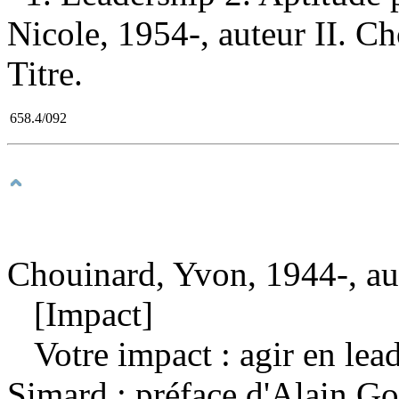
Nicole, 1954-, auteur II. C
Titre.
658.4/092
Chouinard, Yvon, 1944-, au
[Impact]
Votre impact : agir en lea
Simard ; préface d'Alain G