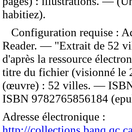
pages) : illustrations. — (U
habitiez).
Configuration requise : Ad
Reader. — "Extrait de 52 v
d'après la ressource électron
titre du fichier (visionné l
(œuvre) :
52 villes. —
ISB
ISBN
9782765856184
(epu
Adresse électronique :
http://collections.banq.qc.