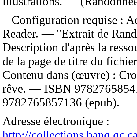
illustrations. — (Randonnée
Configuration requise : Ad
Reader. — "Extrait de Ran
Description d'après la ressou
de la page de titre du fichi
Contenu dans (œuvre) :
Cro
rêve. —
ISBN
9782765854
9782765857136
(epub).
Adresse électronique :
http://collections.banq.qc.