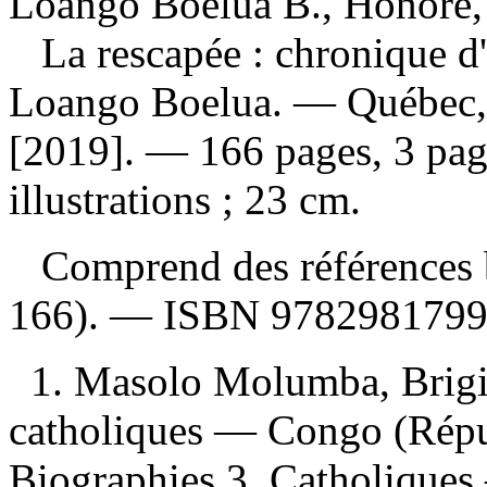
Loango Boelua B., Honoré, 
La rescapée : chronique 
Loango Boelua. — Québec, C
[2019]. — 166 pages, 3 pag
illustrations ; 23 cm.
Comprend des références b
166). —
ISBN
9782981799
1. Masolo Molumba, Brigi
catholiques — Congo (Rép
Biographies 3. Catholique