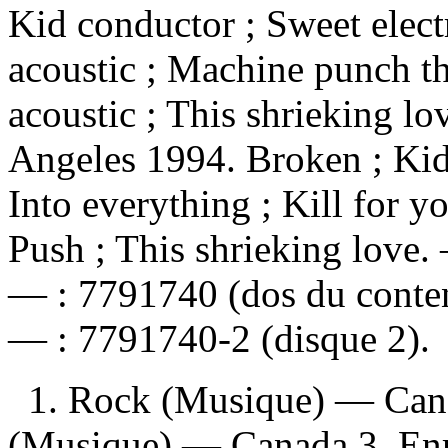
Kid conductor ; Sweet elect
acoustic ; Machine punch th
acoustic ; This shrieking lo
Angeles 1994. Broken ; Kid
Into everything ; Kill for 
Push ; This shrieking love. 
—
:
7791740 (dos du cont
—
:
7791740-2 (disque 2).
1. Rock (Musique) — Can
(Musique) — Canada 3. Enre