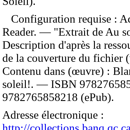
Soleil).
Configuration requise : Ad
Reader. — "Extrait de Au s
Description d'après la ressou
de la couverture du fichier 
Contenu dans (œuvre) :
Bla
soleil!. —
ISBN
97827658
9782765858218
(ePub).
Adresse électronique :
http://collections.banq.qc.