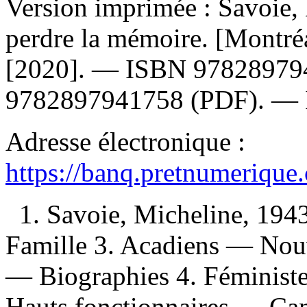
Version imprimée :
Savoie,
perdre la mémoire. [Montré
[2020]. —
ISBN
97828979
9782897941758
(PDF). —
Adresse électronique :
https://banq.pretnumerique
1. Savoie, Micheline, 194
Famille 3. Acadiens — No
— Biographies 4. Féminist
Hauts fonctionnaires — Ca