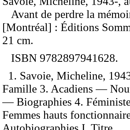
Savoie, Micheline, 1943-, a
Avant de perdre la mémo
[Montréal] : Éditions Somm
21 cm.
ISBN
9782897941628
.
1. Savoie, Micheline, 194
Famille 3. Acadiens — No
— Biographies 4. Féminist
Femmes hauts fonctionnair
Autobiographies I. Titre.