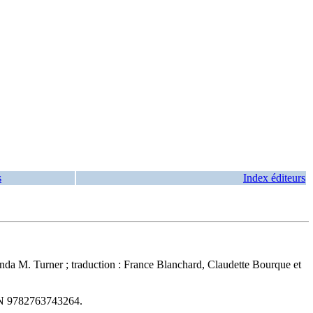
s
Index éditeurs
inda M. Turner ; traduction : France Blanchard, Claudette Bourque et
N
9782763743264
.