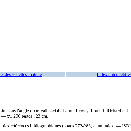
ex des vedettes-matière
Index auteurs/titre
re sous l'angle du travail social
/ Laurel Lewey, Louis J. Richard et L
. — xv, 296 pages ; 23 cm.
d des références bibliographiques (pages 273-283) et un index. —
ISB