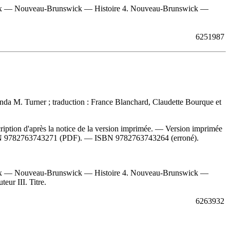
ciaux — Nouveau-Brunswick — Histoire 4. Nouveau-Brunswick —
6251987
inda M. Turner ; traduction : France Blanchard, Claudette Bourque et
iption d'après la notice de la version imprimée. —
Version imprimée
N
9782763743271
(PDF). —
ISBN
9782763743264
(erroné).
ciaux — Nouveau-Brunswick — Histoire 4. Nouveau-Brunswick —
eur III. Titre.
6263932