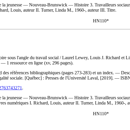
 de la jeunesse — Nouveau-Brunswick — Histoire 3. Travailleurs so
d, Louis, auteur II. Turner, Linda M., 1960-, auteur III. Titre.
HN110*
re sous l'angle du travail social
/ Laurel Lewey, Louis J. Richard et L
 — 1 ressource en ligne (xv, 296 pages).
 des références bibliographiques (pages 273-283) et un index. — Descr
ité sociale. [Québec] : Presses de l'Université Laval, [2019]. —
ISB
782763743271
.
 de la jeunesse — Nouveau-Brunswick — Histoire 3. Travailleurs so
s numériques I. Richard, Louis, auteur II. Turner, Linda M., 1960-, aut
HN110*