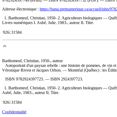
9782924397749
(ePub). —
ISBN
9782924397732
(PDF). —
ISBN
Adresse électronique :
https://banq.pretnumerique.ca/accueil/isbn/9
1. Barthomeuf, Christian, 1950- 2. Agriculteurs biologiques — Qu
Livres numériques I. Aubé, Julie, 1983-, auteur II. Titre.
926/.31584
Barthomeuf, Christian, 1950-, auteur
Autoportrait d'un paysan rebelle : une histoire de pommes, de vin et
Véronique Rivest et Jacques Orhon. — Montréal (Québec) : les Édition
ISBN
9782924397725
. —
ISBN
2924397723
.
1. Barthomeuf, Christian, 1950- 2. Agriculteurs biologiques — Qué
Aubé, Julie, 1983-, auteur II. Titre.
926/.31584
Confidentialité