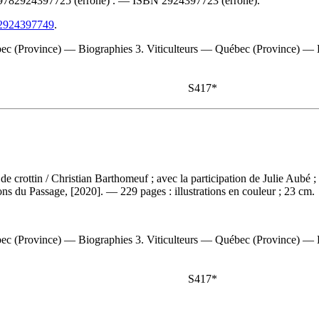
9782924397725
(erroné) . —
ISBN
2924397723
(erroné).
782924397749
.
ébec (Province) — Biographies 3. Viticulteurs — Québec (Province) — 
S417*
 de crottin
/ Christian Barthomeuf ; avec la participation de Julie Aubé 
s du Passage, [2020]. — 229 pages : illustrations en couleur ; 23 cm.
bec (Province) — Biographies 3. Viticulteurs — Québec (Province) — 
S417*