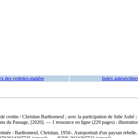
ex des vedettes-matière
Index auteurs/titre
 de crottin
/ Christian Barthomeuf ; avec la participation de Julie Aubé 
 du Passage, [2020]. — 1 ressource en ligne (229 pages) : illustration
primée :
Barthomeuf, Christian, 1950-. Autoportrait d'un paysan rebelle