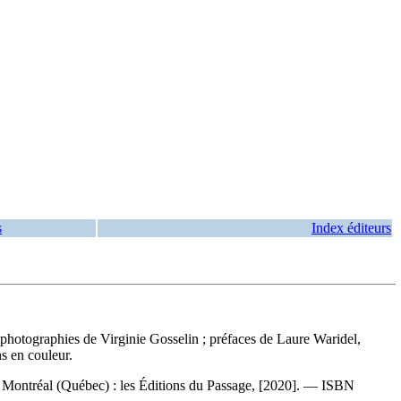
s
Index éditeurs
; photographies de Virginie Gosselin ; préfaces de Laure Waridel,
s en couleur.
. Montréal (Québec) : les Éditions du Passage, [2020]. —
ISBN