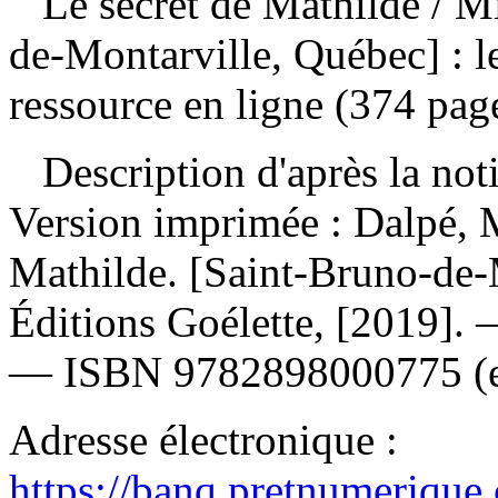
Le secret de Mathilde
/ M
de-Montarville, Québec] : l
ressource en ligne (374 pag
Description d'après la not
Version imprimée :
Dalpé, M
Mathilde. [Saint-Bruno-de-M
Éditions Goélette, [2019].
—
ISBN
9782898000775
(
Adresse électronique :
https://banq.pretnumerique