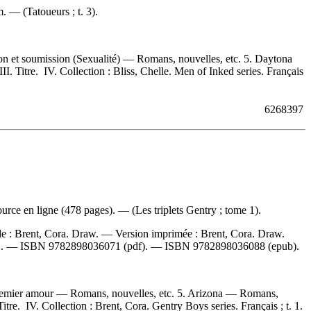
. — (Tatoueurs ; t. 3).
on et soumission (Sexualité) — Romans, nouvelles, etc. 5. Daytona
. Titre. IV. Collection : Bliss, Chelle. Men of Inked series. Français
6268397
rce en ligne (478 pages). — (Les triplets Gentry ; tome 1).
de :
Brent, Cora. Draw. —
Version imprimée :
Brent, Cora. Draw.
) . —
ISBN
9782898036071
(pdf). —
ISBN
9782898036088
(epub).
 Premier amour — Romans, nouvelles, etc. 5. Arizona — Romans,
re. IV. Collection : Brent, Cora. Gentry Boys series. Français ; t. 1.