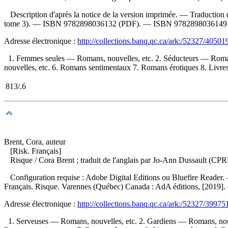
Description d'après la notice de la version imprimée. —
Traduction 
tome 3). —
ISBN
9782898036132
(PDF). —
ISBN
9782898036149
Adresse électronique :
http://collections.banq.qc.ca/ark:/52327/40501
1. Femmes seules — Romans, nouvelles, etc. 2. Séducteurs — Roman
nouvelles, etc. 6. Romans sentimentaux 7. Romans érotiques 8. Livres n
813/.6
Brent, Cora, auteur
[Risk. Français]
Risque
/ Cora Brent ; traduit de l'anglais par Jo-Ann Dussault (CP
Configuration requise : Adobe Digital Editions ou Bluefire Reader. 
Français. Risque. Varennes (Québec) Canada : AdA éditions, [2019]
Adresse électronique :
http://collections.banq.qc.ca/ark:/52327/39975
1. Serveuses — Romans, nouvelles, etc. 2. Gardiens — Romans, nouv