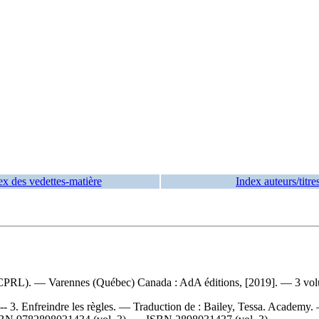
ex des vedettes-matière
Index auteurs/titre
rd (CPRL). — Varennes (Québec) Canada : AdA éditions, [2019]. — 3 vo
-- 3. Enfreindre les règles. —
Traduction de :
Bailey, Tessa. Academy