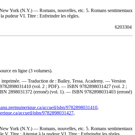
4. New York (N.Y.) — Romans, nouvelles, etc. 5. Romans sentimentaux
la pudeur VI. Titre : Enfreindre les règles.
6203304
ource en ligne (3 volumes).
ion imprimée. —
Traduction de :
Bailey, Tessa. Academy. —
Version
9782898031410
(vol. 2 ; PDF). —
ISBN
9782898031427
(vol. 2 ;
SBN
2898031372
(erroné) (vol. 1). —
ISBN
9782898031403
(erroné)
/banq.pretnumerique.ca/accueil/isbn/9782898031410
,
merique.ca/accueil/isbn/9782898031427
,
4. New York (N.Y.) — Romans, nouvelles, etc. 5. Romans sentimentaux
V. Titre : Attentat à la pudeur VI. Titre : Enfreindre les règles.