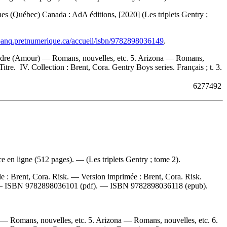
nes (Québec) Canada : AdA éditions, [2020] (Les triplets Gentry ;
/banq.pretnumerique.ca/accueil/isbn/9782898036149
.
oudre (Amour) — Romans, nouvelles, etc. 5. Arizona — Romans,
tre. IV. Collection : Brent, Cora. Gentry Boys series. Français ; t. 3.
6277492
 en ligne (512 pages). — (Les triplets Gentry ; tome 2).
de :
Brent, Cora. Risk. —
Version imprimée :
Brent, Cora. Risk.
 —
ISBN
9782898036101
(pdf). —
ISBN
9782898036118
(epub).
 — Romans, nouvelles, etc. 5. Arizona — Romans, nouvelles, etc. 6.