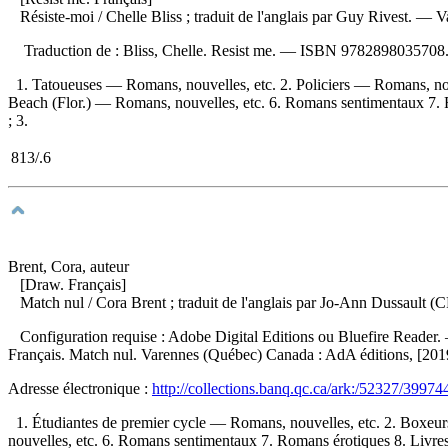
Résiste-moi
/ Chelle Bliss ; traduit de l'anglais par Guy Rivest. —
Traduction de :
Bliss, Chelle. Resist me. —
ISBN
9782898035708
1. Tatoueuses — Romans, nouvelles, etc. 2. Policiers — Romans, nou
Beach (Flor.) — Romans, nouvelles, etc. 6. Romans sentimentaux 7. Roma
; 3.
813/.6
Brent, Cora, auteur
[Draw. Français]
Match nul
/ Cora Brent ; traduit de l'anglais par Jo-Ann Dussault
Configuration requise : Adobe Digital Editions ou Bluefire Reader. 
Français. Match nul. Varennes (Québec) Canada : AdA éditions, [20
Adresse électronique :
http://collections.banq.qc.ca/ark:/52327/39974
1. Étudiantes de premier cycle — Romans, nouvelles, etc. 2. Boxeu
nouvelles, etc. 6. Romans sentimentaux 7. Romans érotiques 8. Livres n