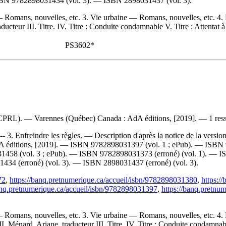
SBN
9782898031434
(vol. 3). —
ISBN
2898031437
(vol. 3).
 — Romans, nouvelles, etc. 3. Vie urbaine — Romans, nouvelles, etc. 
cteur III. Titre. IV. Titre : Conduite condamnable V. Titre : Attentat à 
PS3602*
d (CPRL). — Varennes (Québec) Canada : AdA éditions, [2019]. — 1 ress
-- 3. Enfreindre les règles. — Description d'après la notice de la vers
A éditions, [2019]. —
ISBN
9782898031397
(vol. 1 ; ePub). —
ISBN
31458
(vol. 3 ; ePub). —
ISBN
9782898031373
(erroné) (vol. 1). —
I
1434
(erroné) (vol. 3). —
ISBN
2898031437
(erroné) (vol. 3).
72
,
https://banq.pretnumerique.ca/accueil/isbn/9782898031380
,
https:/
anq.pretnumerique.ca/accueil/isbn/9782898031397
,
https://banq.pretnu
 — Romans, nouvelles, etc. 3. Vie urbaine — Romans, nouvelles, etc. 
Ménard, Ariane, traducteur III. Titre. IV. Titre : Conduite condamnable 