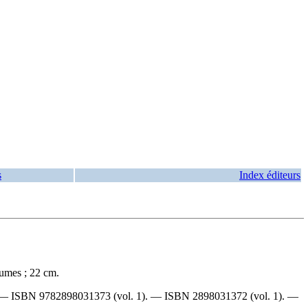
s
Index éditeurs
lumes ; 22 cm.
. —
ISBN
9782898031373
(vol. 1). —
ISBN
2898031372
(vol. 1). —