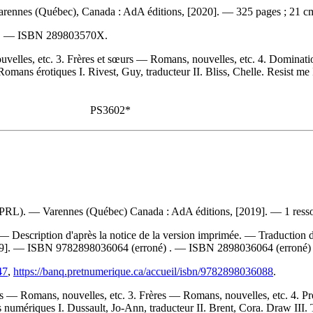
 Varennes (Québec), Canada : AdA éditions, [2020]. — 325 pages ; 21 cm
. —
ISBN
289803570X
.
velles, etc. 3. Frères et sœurs — Romans, nouvelles, etc. 4. Dominati
ns érotiques I. Rivest, Guy, traducteur II. Bliss, Chelle. Resist me III
PS3602*
 (CPRL). — Varennes (Québec) Canada : AdA éditions, [2019]. — 1 ressou
— Description d'après la notice de la version imprimée. —
Traduction 
19]. —
ISBN
9782898036064
(erroné) . —
ISBN
2898036064
(erroné
47
,
https://banq.pretnumerique.ca/accueil/isbn/9782898036088
.
rs — Romans, nouvelles, etc. 3. Frères — Romans, nouvelles, etc. 4.
umériques I. Dussault, Jo-Ann, traducteur II. Brent, Cora. Draw III. Tit