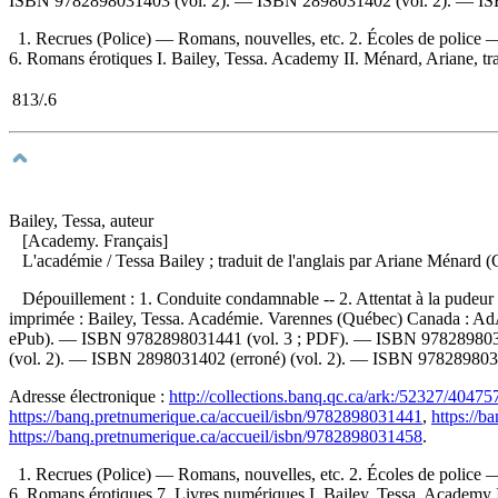
ISBN
9782898031403
(vol. 2). —
ISBN
2898031402
(vol. 2). —
I
1. Recrues (Police) — Romans, nouvelles, etc. 2. Écoles de police
6. Romans érotiques I. Bailey, Tessa. Academy II. Ménard, Ariane, tradu
813/.6
Bailey, Tessa, auteur
[Academy. Français]
L'académie
/ Tessa Bailey ; traduit de l'anglais par Ariane Ménar
Dépouillement :
1. Conduite condamnable -- 2. Attentat à la pudeur 
imprimée :
Bailey, Tessa. Académie. Varennes (Québec) Canada : Ad
ePub). —
ISBN
9782898031441
(vol. 3 ; PDF). —
ISBN
97828980
(vol. 2). —
ISBN
2898031402
(erroné) (vol. 2). —
ISBN
978289803
Adresse électronique :
http://collections.banq.qc.ca/ark:/52327/40475
https://banq.pretnumerique.ca/accueil/isbn/9782898031441
,
https://b
https://banq.pretnumerique.ca/accueil/isbn/9782898031458
.
1. Recrues (Police) — Romans, nouvelles, etc. 2. Écoles de police
6. Romans érotiques 7. Livres numériques I. Bailey, Tessa. Academy II. 