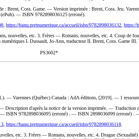
de :
Brent, Cora. Game. —
Version imprimée :
Brent, Cora. Jeu. Varen
(ePub). —
ISBN
9782898036125
(erroné).
98
,
https://banq.pretnumerique.ca/accueil/isbn/9782898036132
,
https:/
s, nouvelles, etc. 3. Frères — Romans, nouvelles, etc. 4. Coup de f
umériques I. Dussault, Jo-Ann, traducteur II. Brent, Cora. Game III. Ti
PS3602*
RL). — Varennes (Québec) Canada : AdA éditions, [2019]. — 1 ressource
— Description d'après la notice de la version imprimée. —
Traduction 
. —
ISBN
9782898036095
(erroné) . —
ISBN
2898036099
(erroné) .
13
,
https://banq.pretnumerique.ca/accueil/isbn/9782898036118
.
elles, etc. 3. Frères — Romans, nouvelles, etc. 4. Drague (Sexualité)