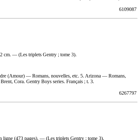
6109087
 cm. — (Les triplets Gentry ; tome 3).
oudre (Amour) — Romans, nouvelles, etc. 5. Arizona — Romans,
Brent, Cora. Gentry Boys series. Français ; t. 3.
6267797
ligne (473 pages). — (Les triplets Gentry ; tome 3).