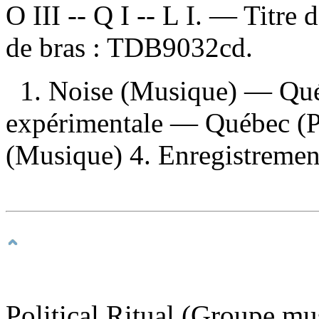
O III -- Q I -- L I. — Titre
de bras :
TDB9032cd.
1. Noise (Musique) — Qué
expérimentale — Québec (Pr
(Musique) 4. Enregistrements
Political Ritual (Groupe mu