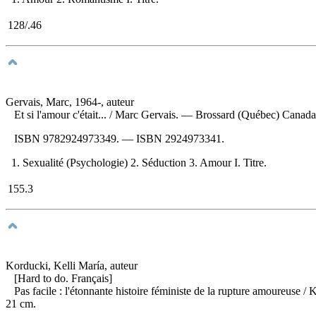
128/.46
Gervais, Marc, 1964-, auteur
Et si l'amour c'était...
/ Marc Gervais. — Brossard (Québec) Canada :
ISBN
9782924973349
. —
ISBN
2924973341
.
1. Sexualité (Psychologie) 2. Séduction 3. Amour I. Titre.
155.3
Korducki, Kelli María, auteur
[Hard to do. Français]
Pas facile : l'étonnante histoire féministe de la rupture amoureuse
/ 
21 cm.