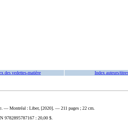
ex des vedettes-matière
Index auteurs/titre
e. — Montréal : Liber, [2020]. — 211 pages ; 22 cm.
BN
9782895787167 :
20,00 $
.