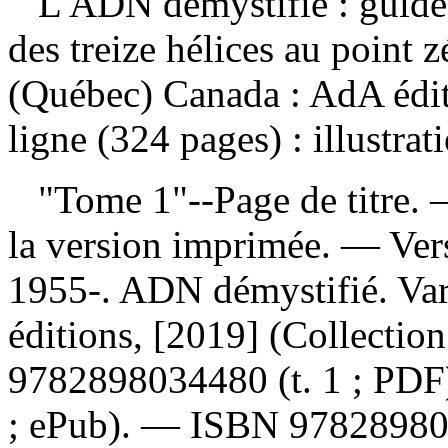
L'ADN démystifié : guide
des treize hélices au point 
(Québec) Canada : AdA édit
ligne (324 pages) : illustra
"Tome 1"--Page de titre. —
la version imprimée. —
Ver
1955-. ADN démystifié. Va
éditions, [2019] (Collectio
9782898034480
(t. 1 ; PD
; ePub). —
ISBN
9782898