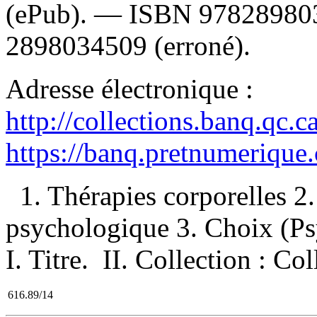
(ePub). —
ISBN
97828980
2898034509
(erroné).
Adresse électronique :
http://collections.banq.qc.
https://banq.pretnumerique
1. Thérapies corporelles 
psychologique 3. Choix (Ps
I. Titre. II. Collection : Co
616.89/14