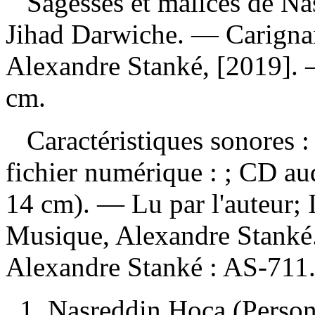
Sagesses et malices de Nas
Jihad Darwiche. — Carig
Alexandre Stanké, [2019]. 
cm.
Caractéristiques sonores : 
fichier numérique : ; CD a
14 cm). — Lu par l'auteur; 
Musique, Alexandre Stanké
Alexandre Stanké :
AS-711
1. Nasreddin Hoca (Perso