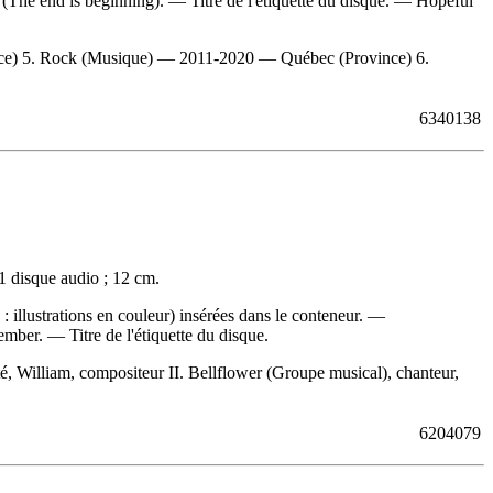
(The end is beginning). — Titre de l'étiquette du disque. —
Hopeful
nce) 5. Rock (Musique) — 2011-2020 — Québec (Province) 6.
6340138
1 disque audio ; 12 cm.
illustrations en couleur) insérées dans le conteneur. —
ember. — Titre de l'étiquette du disque.
William, compositeur II. Bellflower (Groupe musical), chanteur,
6204079