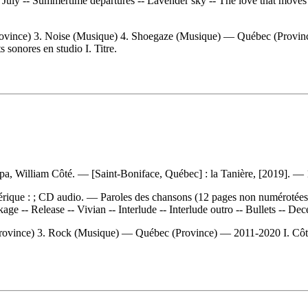
 July -- Summertime departures -- Lavender sky -- The love that moves 
rovince) 3. Noise (Musique) 4. Shoegaze (Musique) — Québec (Provi
sonores en studio I. Titre.
a, William Côté. — [Saint-Boniface, Québec] : la Tanière, [2019]. — 
érique : ; CD audio. — Paroles des chansons (12 pages non numérotées : 
e -- Release -- Vivian -- Interlude -- Interlude outro -- Bullets -- Dec
ovince) 3. Rock (Musique) — Québec (Province) — 2011-2020 I. Côté, 