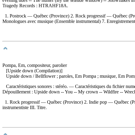
evening tides -- The hunter (By the seaside window) -- Snowflakes in
Tragedy Records :
HTRAHF18A.
1. Postrock — Québec (Province) 2. Rock progressif — Québec (P
Monologues avec musique (Ensemble instrumental) 7. Enregistrements 
Pompa, Em, compositeur, parolier
[Upside down (Compilation)]
Upside down
/ Bellflower ; paroles, Em Pompa ; musique, Em Pomp
Caractéristiques sonores : stéréo. — Caractéristiques du fichier num
Dépouillement :
Upside down -- You -- My crown -- Wildfire -- Wreckag
1. Rock progressif — Québec (Province) 2. Indie pop — Québec (Pr
instrumentiste III. Titre.