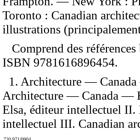
Frampton. — New York : Pri
Toronto : Canadian architec
illustrations (principalemen
Comprend des références b
ISBN
9781616896454
.
1. Architecture — Canada 
Architecture — Canada — Hi
Elsa, éditeur intellectuel I
intellectuel III. Canadian ar
720.971/0904