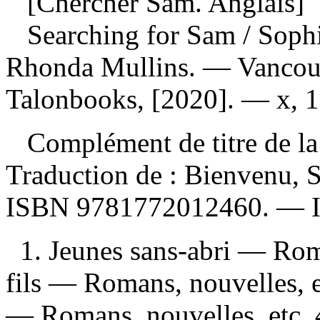
[Chercher Sam. Anglais]
Searching for Sam
/ Soph
Rhonda Mullins. — Vancouv
Talonbooks, [2020]. — x, 12
Complément de titre de la 
Traduction de :
Bienvenu, 
ISBN
9781772012460
. —
1. Jeunes sans-abri — Roma
fils — Romans, nouvelles, 
— Romans, nouvelles, etc. 