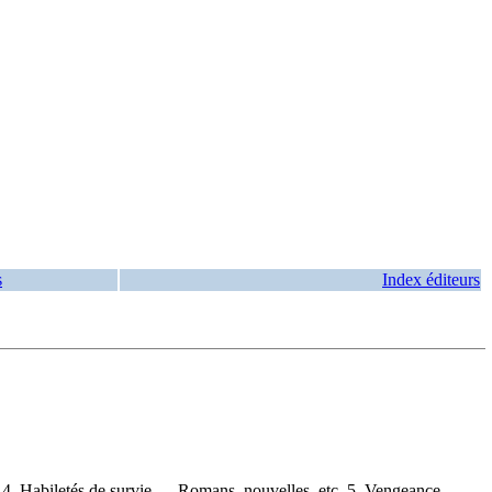
s
Index éditeurs
 4. Habiletés de survie — Romans, nouvelles, etc. 5. Vengeance —