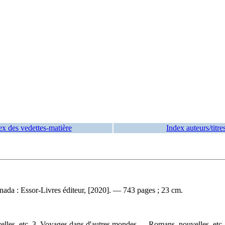
ex des vedettes-matière
Index auteurs/titre
da : Essor-Livres éditeur, [2020]. — 743 pages ; 23 cm.
les, etc. 3. Voyages dans d'autres mondes — Romans, nouvelles, etc.