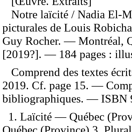
[Œuvre. Extraits]
Notre laïcité
/ Nadia El-M
picturales de Louis Robichau
Guy Rocher. — Montréal, Q
[2019?]. — 184 pages : illu
Comprend des textes écrits 
2019. Cf. page 15. — Comp
bibliographiques. —
ISBN
1. Laïcité — Québec (Prov
Québec (Province) 3. Plura