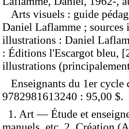
Laflamme, Daniel, 1962-, aut
Arts visuels : guide péda
Daniel Laflamme ; sources 
illustrations : Daniel Laf
: Éditions l'Escargot bleu, 
illustrations (principalemen
Enseignants du 1er cycle 
9782981613240 :
95,00 $
.
1. Art — Étude et enseig
manuels, etc. 2. Création (