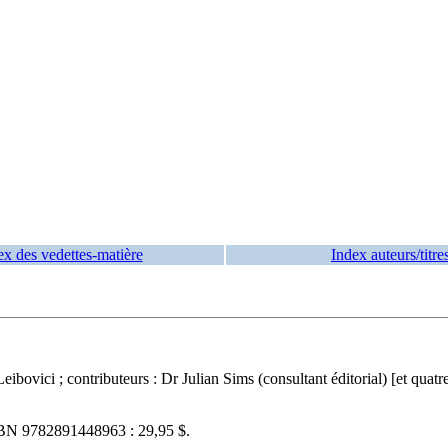
ex des vedettes-matière
Index auteurs/titre
 Leibovici ; contributeurs : Dr Julian Sims (consultant éditorial) [et qu
SBN
9782891448963 :
29,95 $
.