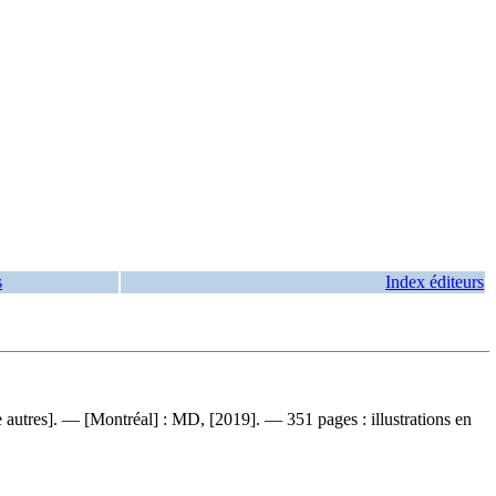
s
Index éditeurs
atre autres]. — [Montréal] : MD, [2019]. — 351 pages : illustrations en