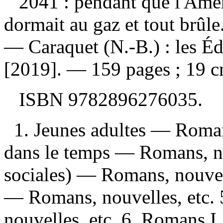
2041 : pendant que l'Amér
dormait au gaz et tout brûle
— Caraquet (N.-B.) : les Éd
[2019]. — 159 pages ; 19 c
ISBN
9782896276035
.
1. Jeunes adultes — Roman
dans le temps — Romans, nou
sociales) — Romans, nouvell
— Romans, nouvelles, etc.
nouvelles, etc. 6. Romans I. 