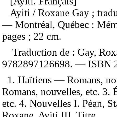
[Ayiti. Français]
Ayiti
/ Roxane Gay ; tradu
— Montréal, Québec : Mémo
pages ; 22 cm.
Traduction de :
Gay, Rox
9782897126698
. —
ISBN
1. Haïtiens — Romans, nou
Romans, nouvelles, etc. 3.
etc. 4. Nouvelles I. Péan, St
Roxane. Ayiti III. Titre.