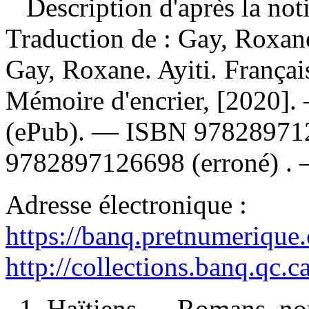
Description d'après la not
Traduction de :
Gay, Roxan
Gay, Roxane. Ayiti. Françai
Mémoire d'encrier, [2020]
(ePub). —
ISBN
97828971
9782897126698
(erroné) .
Adresse électronique :
https://banq.pretnumerique
http://collections.banq.qc.
1. Haïtiens — Romans, nou