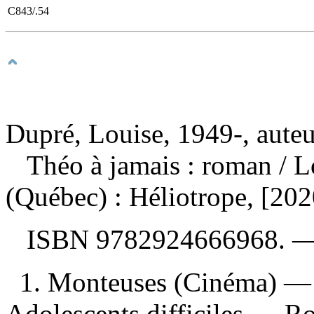
C843/.54
Dupré, Louise, 1949-, auteu
Théo à jamais : roman
/ 
(Québec) : Héliotrope, [20
ISBN
9782924666968
. 
1. Monteuses (Cinéma) — R
Adolescents difficiles — Ro