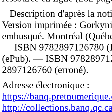
Description d'après la not
Version imprimée :
Gorkynia
embusqué. Montréal (Québec
—
ISBN
9782897126780
(
(ePub). —
ISBN
97828971
2897126760
(erroné).
Adresse électronique :
https://banq.pretnumerique
http://collections.banq.qc.