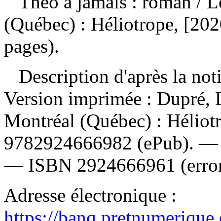
Théo à jamais : roman
/ 
(Québec) : Héliotrope, [202
pages).
Description d'après la not
Version imprimée :
Dupré, 
Montréal (Québec) : Héliot
9782924666982
(ePub). 
—
ISBN
2924666961
(erro
Adresse électronique :
https://banq.pretnumerique