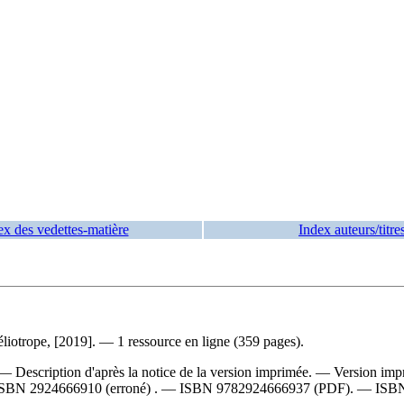
ex des vedettes-matière
Index auteurs/titre
liotrope, [2019]. — 1 ressource en ligne (359 pages).
— Description d'après la notice de la version imprimée. —
Version imp
ISBN
2924666910
(erroné) . —
ISBN
9782924666937
(PDF). —
ISB