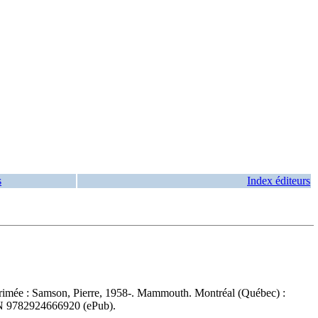
s
Index éditeurs
rimée :
Samson, Pierre, 1958-. Mammouth. Montréal (Québec) :
N
9782924666920
(ePub).