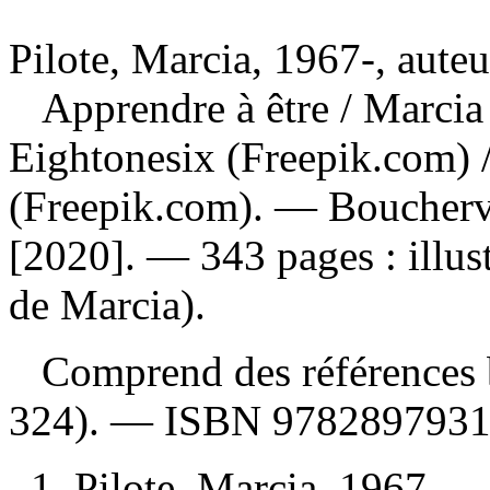
Pilote, Marcia, 1967-, auteu
Apprendre à être
/ Marcia 
Eightonesix (Freepik.com) 
(Freepik.com). — Bouchervi
[2020]. — 343 pages : illus
de Marcia).
Comprend des références b
324). —
ISBN
978289793
1. Pilote, Marcia, 1967- 