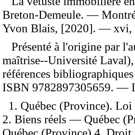
La vétusté immobilière en
Breton-Demeule. — Montréa
Yvon Blais, [2020]. — xvi,
Présenté à l'origine par l
maîtrise--Université Laval
références bibliographique
ISBN
9782897305659
. —
1. Québec (Province). Loi
2. Biens réels — Québec (P
Québec (Province) 4. Droi