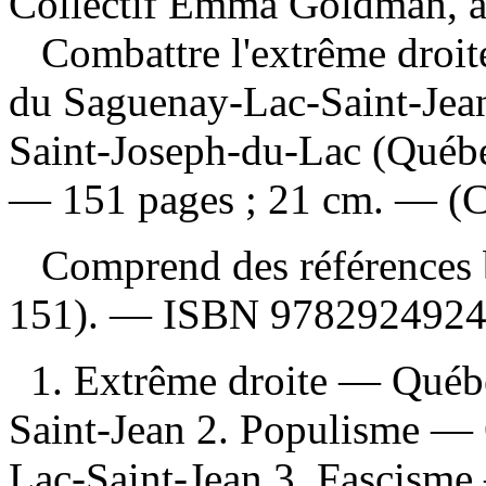
Collectif Emma Goldman, a
Combattre l'extrême droite
du Saguenay-Lac-Saint-Je
Saint-Joseph-du-Lac (Québe
— 151 pages ; 21 cm. — (Co
Comprend des références b
151). —
ISBN
9782924924
1. Extrême droite — Québ
Saint-Jean 2. Populisme —
Lac-Saint-Jean 3. Fascism