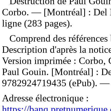
Destruction de Paul Gouin
Corbo. — [Montréal] : Del 
ligne (283 pages).
Comprend des références b
Description d'après la noti
Version imprimée :
Corbo, 
Paul Gouin. [Montréal] : D
9782924719435
(ePub). 
Adresse électronique :
https://banq.pretnumerique