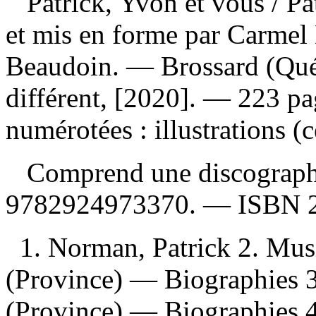
Patrick, Yvon et vous
/ Pa
et mis en forme par Carmel
Beaudoin. — Brossard (Qu
différent, [2020]. — 223 pa
numérotées : illustrations (
Comprend une discograph
9782924973370
. —
ISBN
1. Norman, Patrick 2. Mu
(Province) — Biographies 3
(Province) — Biographies 4