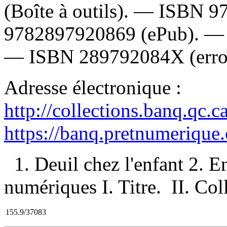
(Boîte à outils). —
ISBN
9
9782897920869
(ePub). 
—
ISBN
289792084X
(erro
Adresse électronique :
http://collections.banq.qc.
https://banq.pretnumerique
1. Deuil chez l'enfant 2. E
numériques I. Titre. II. Coll
155.9/37083