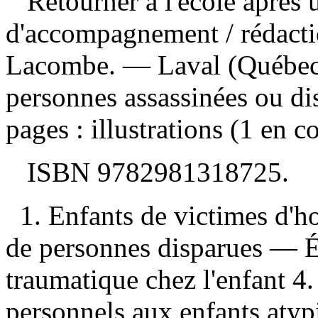
Retourner à l'école après 
d'accompagnement
/ rédact
Lacombe. — Laval (Québec) 
personnes assassinées ou d
pages : illustrations (1 en c
ISBN
9782981318725
.
1. Enfants de victimes d'
de personnes disparues — Éd
traumatique chez l'enfant 4.
personnels aux enfants atypi