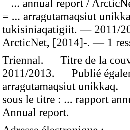
... annual report
/ ArcticN
= ... arragutamaqsiut unikk
tukisiniaqatigiit. — 2011/
ArcticNet, [2014]-. — 1 res
Triennal. — Titre de la couv
2011/2013. —
Publié égalem
arragutamaqsiut unikkaq.
sous le titre :
... rapport an
Annual report.
Adresse électronique :