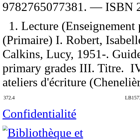
9782765077381
. —
ISBN
1. Lecture (Enseignement p
(Primaire) I. Robert, Isabelle
Calkins, Lucy, 1951-. Guid
primary grades III. Titre. I
ateliers d'écriture (Cheneliè
372.4
LB157
Confidentialité