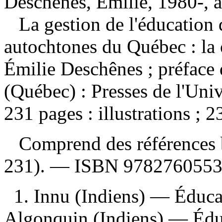
Deschênes, Émilie, 1980-, a
La gestion de l'éducation
autochtones du Québec : la
Émilie Deschênes ; préface
(Québec) : Presses de l'Uni
231 pages : illustrations ; 2
Comprend des références b
231). —
ISBN
978276055
1. Innu (Indiens) — Éduc
Algonquin (Indiens) — Édu