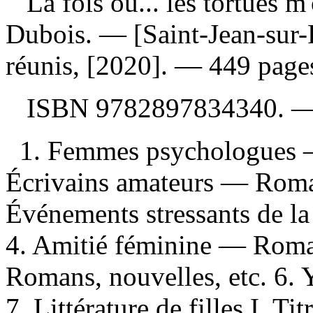
La fois où... les tortues m
Dubois. — [Saint-Jean-sur-R
réunis, [2020]. — 449 pages 
ISBN
9782897834340
. 
1. Femmes psychologues —
Écrivains amateurs — Roman
Événements stressants de la
4. Amitié féminine — Roman
Romans, nouvelles, etc. 6.
7. Littérature de filles I. Titr