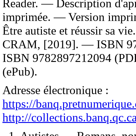
Reader. — Description d'apr
imprimée. —
Version impr
Être autiste et réussir sa v
CRAM, [2019]. —
ISBN
9
ISBN
9782897212094
(PD
(ePub).
Adresse électronique :
https://banq.pretnumerique
http://collections.banq.qc.
1. Autistes — Romans, nou