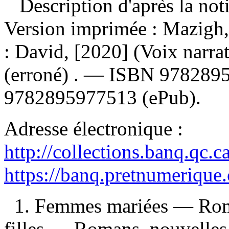
Description d'après la not
Version imprimée :
Mazigh,
: David, [2020] (Voix narra
(erroné) . —
ISBN
978289
9782895977513
(ePub).
Adresse électronique :
http://collections.banq.qc.
https://banq.pretnumerique
1. Femmes mariées — Roman
filles — Romans, nouvelle