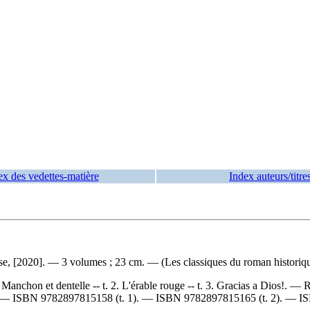
ex des vedettes-matière
Index auteurs/titre
se, [2020]. — 3 volumes ; 23 cm. — (Les classiques du roman historique
. Manchon et dentelle -- t. 2. L'érable rouge -- t. 3. Gracias a Dios!. —
R
. —
ISBN
9782897815158
(t. 1). —
ISBN
9782897815165
(t. 2). —
I