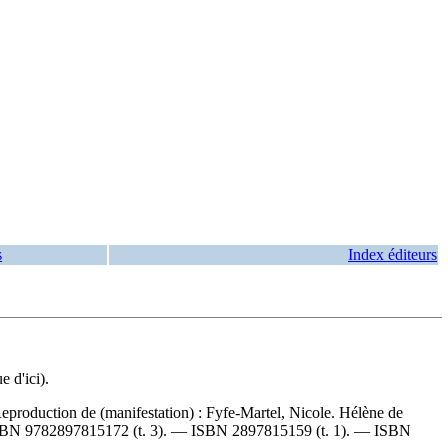
s
Index éditeurs
 d'ici).
eproduction de (manifestation) :
Fyfe-Martel, Nicole. Hélène de
SBN
9782897815172
(t. 3). —
ISBN
2897815159
(t. 1). —
ISBN