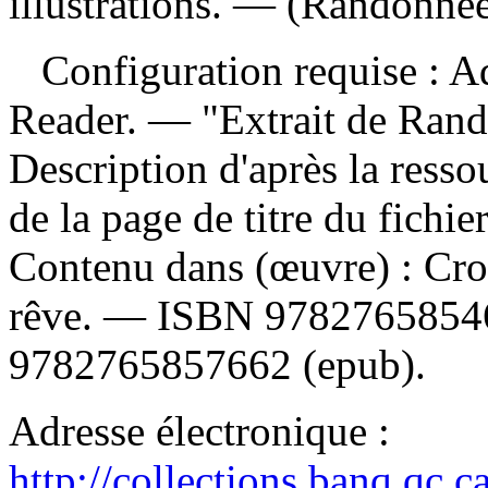
illustrations. — (Randonnée
Configuration requise : Ad
Reader. — "Extrait de Ran
Description d'après la ressou
de la page de titre du fichi
Contenu dans (œuvre) :
Cro
rêve. —
ISBN
9782765854
9782765857662
(epub).
Adresse électronique :
http://collections.banq.qc.