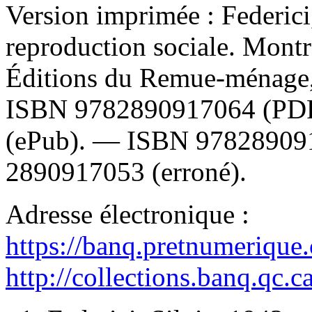
Version imprimée :
Federici
reproduction sociale. Montr
Éditions du Remue-ménage,
ISBN
9782890917064
(PD
(ePub). —
ISBN
97828909
2890917053
(erroné).
Adresse électronique :
https://banq.pretnumerique
http://collections.banq.qc.