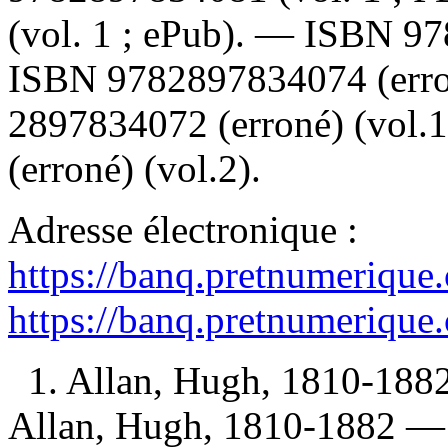
(vol. 1 ; ePub). —
ISBN
97
ISBN
9782897834074
(err
2897834072
(erroné) (vol.
(erroné) (vol.2).
Adresse électronique :
https://banq.pretnumerique
https://banq.pretnumerique
1. Allan, Hugh, 1810-1882
Allan, Hugh, 1810-1882 —