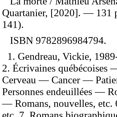
La morte
/ Mathieu Arsen
Quartanier, [2020]. — 131 
141).
ISBN
9782896984794
.
1. Gendreau, Vickie, 1989
2. Écrivaines québécoises —
Cerveau — Cancer — Patien
Personnes endeuillées — Ro
— Romans, nouvelles, etc. 
etc. 7. Romans biographiqu