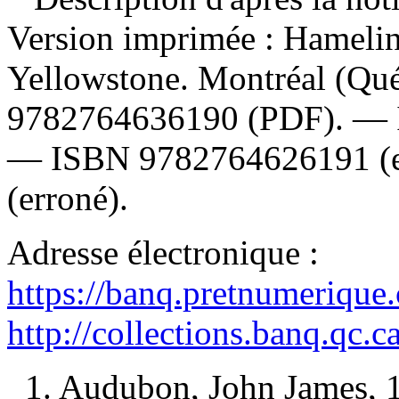
Version imprimée :
Hamelin
Yellowstone. Montréal (Qué
9782764636190
(PDF). —
—
ISBN
9782764626191
(
(erroné).
Adresse électronique :
https://banq.pretnumerique
http://collections.banq.qc.
1. Audubon, John James,