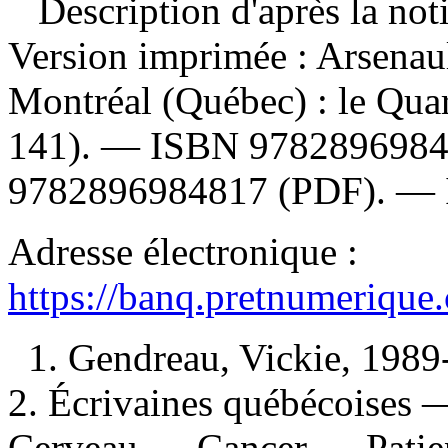
Description d'après la not
Version imprimée :
Arsenaul
Montréal (Québec) : le Quar
141). —
ISBN
978289698
9782896984817
(PDF). —
Adresse électronique :
https://banq.pretnumerique
1. Gendreau, Vickie, 1989
2. Écrivaines québécoises —
Cerveau — Cancer — Patien