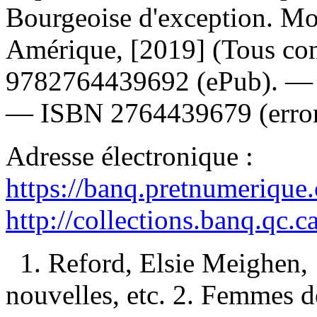
Bourgeoise d'exception. Mo
Amérique, [2019] (Tous co
9782764439692
(ePub). 
—
ISBN
2764439679
(erro
Adresse électronique :
https://banq.pretnumerique
http://collections.banq.qc.
1. Reford, Elsie Meighen
nouvelles, etc. 2. Femmes 