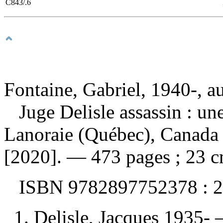
C843/.6
Fontaine, Gabriel, 1940-, a
Juge Delisle assassin : u
Lanoraie (Québec), Canada :
[2020]. — 473 pages ; 23 c
ISBN
9782897752378 :
2
1. Delisle, Jacques 1935- 