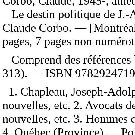
Corbo, Claude, 1945-, aute
Le destin politique de J.-
Claude Corbo. — [Montréal
pages, 7 pages non numérot
Comprend des références b
313). —
ISBN
978292471
1. Chapleau, Joseph-Ado
nouvelles, etc. 2. Avocats 
nouvelles, etc. 3. Hommes 
4. Québec (Province) — Po