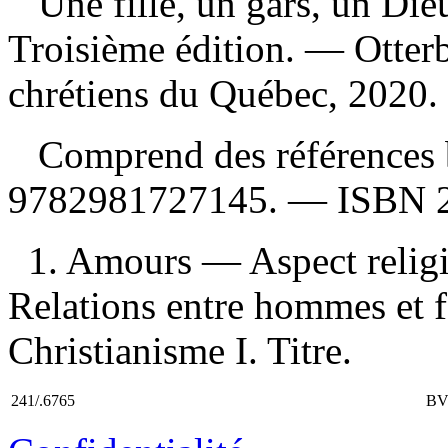
Une fille, un gars, un Die
Troisième édition. — Otter
chrétiens du Québec, 2020.
Comprend des références 
9782981727145
. —
ISBN
1. Amours — Aspect relig
Relations entre hommes et
Christianisme I. Titre.
241/.6765
BV