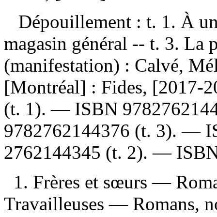
Dépouillement :
t. 1. À u
magasin général -- t. 3. La
(manifestation) :
Calvé, Mél
[Montréal] : Fides, [2017-
(t. 1). —
ISBN
978276214
9782762144376
(t. 3). —
2762144345
(t. 2). —
ISB
1. Frères et sœurs — Roman
Travailleuses — Romans, no