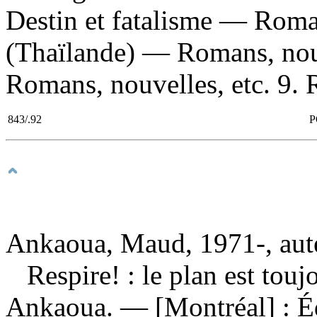
Destin et fatalisme — Roma
(Thaïlande) — Romans, nouv
Romans, nouvelles, etc. 9. Ré
843/.92
P
Ankaoua, Maud, 1971-, aut
Respire! : le plan est tou
Ankaoua. — [Montréal] : Éd