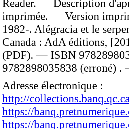
Reader. — Description d'apr
imprimée. —
Version impr
1982-. Alégracia et le serp
Canada : AdA éditions, [2
(PDF). —
ISBN
97828980
9782898035838
(erroné) .
Adresse électronique :
http://collections.banq.qc.
https://banq.pretnumerique
https://banq.pretnumerique