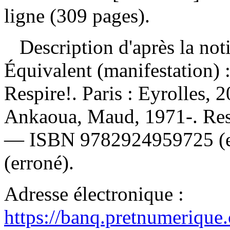
ligne (309 pages).
Description d'après la not
Équivalent (manifestation) 
Respire!. Paris : Eyrolles,
Ankaoua, Maud, 1971-. Resp
—
ISBN
9782924959725
(
(erroné).
Adresse électronique :
https://banq.pretnumerique