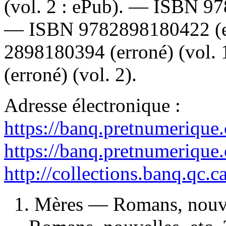
(vol. 2 : ePub). —
ISBN
97
—
ISBN
9782898180422
(
2898180394
(erroné) (vol.
(erroné) (vol. 2).
Adresse électronique :
https://banq.pretnumerique
https://banq.pretnumerique
http://collections.banq.qc.
1. Mères — Romans, nouvell