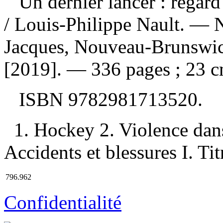
Un dernier lancer : regard
/ Louis-Philippe Nault. — 
Jacques, Nouveau-Brunswick
[2019]. — 336 pages ; 23 c
ISBN
9782981713520
.
1. Hockey 2. Violence dan
Accidents et blessures I. Tit
796.962
Confidentialité