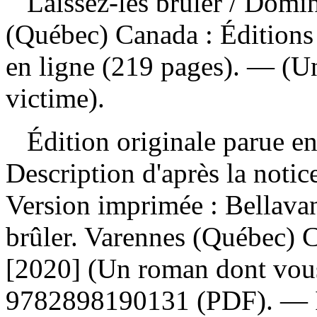
Laissez-les brûler
/ Domin
(Québec) Canada : Éditions
en ligne (219 pages). — (U
victime).
Édition originale parue e
Description d'après la noti
Version imprimée :
Bellava
brûler. Varennes (Québec) 
[2020] (Un roman dont vous
9782898190131
(PDF). —