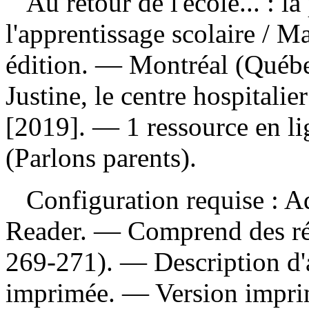
Au retour de l'école... : l
l'apprentissage scolaire
/ Ma
édition. — Montréal (Québe
Justine, le centre hospitalie
[2019]. — 1 ressource en li
(Parlons parents).
Configuration requise : Ad
Reader. — Comprend des réf
269-271). — Description d'a
imprimée. —
Version impr