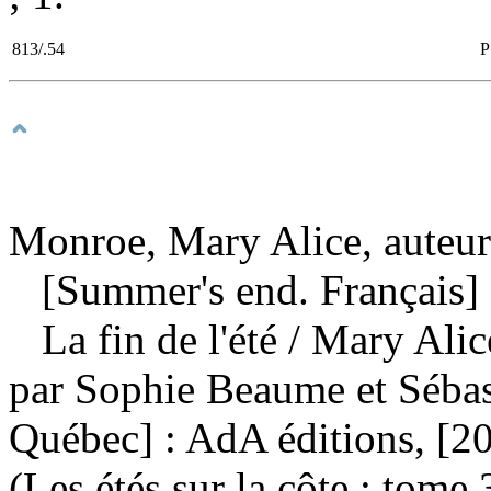
813/.54
P
Monroe, Mary Alice, auteur
[Summer's end. Français]
La fin de l'été
/ Mary Alic
par Sophie Beaume et Sébas
Québec] : AdA éditions, [2
(Les étés sur la côte ; tome