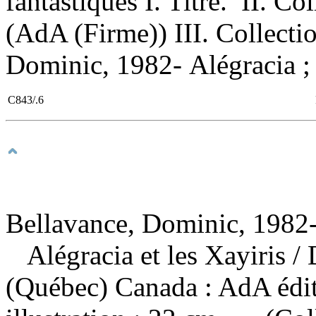
fantastiques I. Titre. II. Co
(AdA (Firme)) III. Collecti
Dominic, 1982- Alégracia ; 
C843/.6
Bellavance, Dominic, 1982-
Alégracia et les Xayiris
/
(Québec) Canada : AdA édit