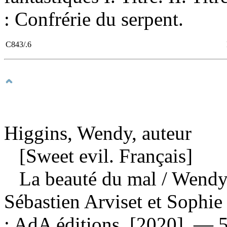
: Confrérie du serpent.
C843/.6
Higgins, Wendy, auteur
[Sweet evil. Français]
La beauté du mal
/ Wendy 
Sébastien Arviset et Sophi
: AdA éditions, [2020]. — 