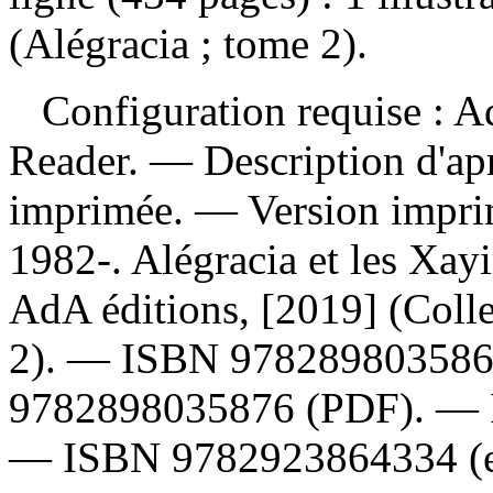
(Alégracia ; tome 2).
Configuration requise : Ad
Reader. — Description d'apr
imprimée. —
Version impr
1982-. Alégracia et les Xay
AdA éditions, [2019] (Colle
2). —
ISBN
97828980358
9782898035876
(PDF). —
—
ISBN
9782923864334
(