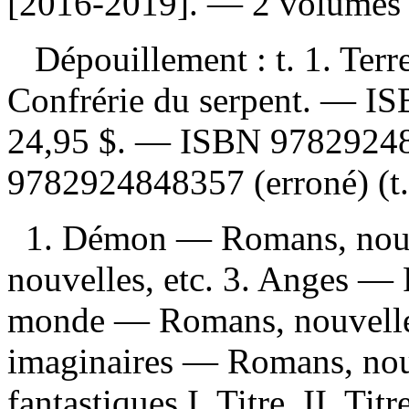
[2016-2019]. — 2 volumes 
Dépouillement :
t. 1. Terr
Confrérie du serpent. —
I
24,95 $
. —
ISBN
9782924
9782924848357
(erroné) (t.
1. Démon — Romans, nouv
nouvelles, etc. 3. Anges — 
monde — Romans, nouvelles, 
imaginaires — Romans, nouv
fantastiques I. Titre. II. Titr