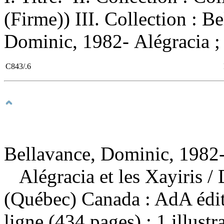
(Firme)) III. Collection : B
Dominic, 1982- Alégracia ; 
C843/.6
Bellavance, Dominic, 1982-
Alégracia et les Xayiris
/
(Québec) Canada : AdA édit
ligne (434 pages) : 1 illust