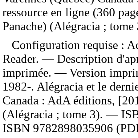
ressource en ligne (360 page
Panache) (Alégracia ; tome 
Configuration requise : Ad
Reader. — Description d'apr
imprimée. —
Version impr
1982-. Alégracia et le dern
Canada : AdA éditions, [20
(Alégracia ; tome 3). —
IS
ISBN
9782898035906
(PD