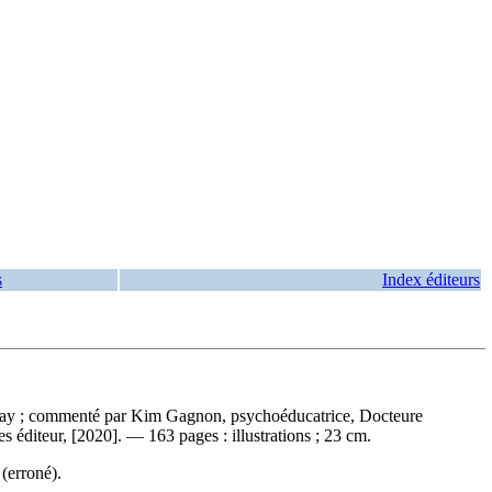
s
Index éditeurs
lay ; commenté par Kim Gagnon, psychoéducatrice, Docteure
diteur, [2020]. — 163 pages : illustrations ; 23 cm.
(erroné).