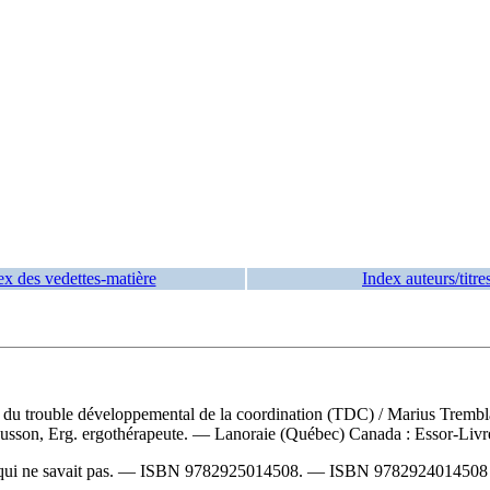
ex des vedettes-matière
Index auteurs/titre
tant du trouble développemental de la coordination (TDC)
/ Marius Tremb
son, Erg. ergothérapeute. — Lanoraie (Québec) Canada : Essor-Livres é
 qui ne savait pas. —
ISBN
9782925014508
. —
ISBN
9782924014508