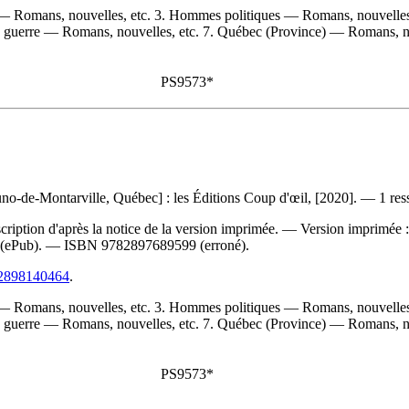
es — Romans, nouvelles, etc. 3. Hommes politiques — Romans, nouvelles
uerre — Romans, nouvelles, etc. 7. Québec (Province) — Romans, nouve
PS9573*
no-de-Montarville, Québec] : les Éditions Coup d'œil, [2020]. — 1 res
iption d'après la notice de la version imprimée. —
Version imprimée 
(ePub). —
ISBN
9782897689599
(erroné).
782898140464
.
es — Romans, nouvelles, etc. 3. Hommes politiques — Romans, nouvelles
uerre — Romans, nouvelles, etc. 7. Québec (Province) — Romans, nouve
PS9573*