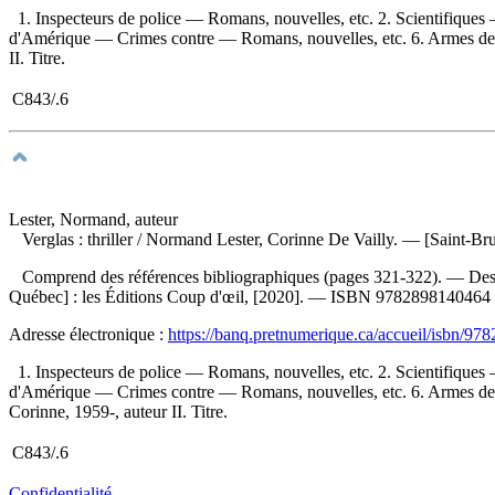
1. Inspecteurs de police — Romans, nouvelles, etc. 2. Scientifiqu
d'Amérique — Crimes contre — Romans, nouvelles, etc. 6. Armes de g
II. Titre.
C843/.6
Lester, Normand, auteur
Verglas : thriller
/ Normand Lester, Corinne De Vailly. — [Saint-Bru
Comprend des références bibliographiques (pages 321-322). — Descr
Québec] : les Éditions Coup d'œil, [2020]. —
ISBN
9782898140464
Adresse électronique :
https://banq.pretnumerique.ca/accueil/isbn/9
1. Inspecteurs de police — Romans, nouvelles, etc. 2. Scientifiqu
d'Amérique — Crimes contre — Romans, nouvelles, etc. 6. Armes de g
Corinne, 1959-, auteur II. Titre.
C843/.6
Confidentialité