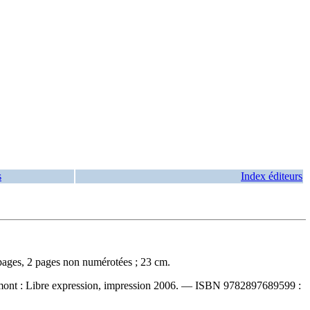
s
Index éditeurs
pages, 2 pages non numérotées ; 23 cm.
mont : Libre expression, impression 2006. —
ISBN
9782897689599 :